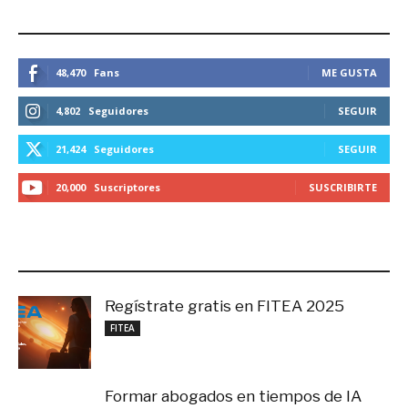
ESTEMOS CONECTADOS
48,470
Fans
ME GUSTA
4,802
Seguidores
SEGUIR
21,424
Seguidores
SEGUIR
20,000
Suscriptores
SUSCRIBIRTE
LO MÁS RECIENTE
Regístrate gratis en FITEA 2025
noviembre 4, 2025
FITEA
Formar abogados en tiempos de IA