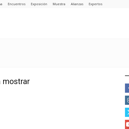
ma
Encuentros
Exposición
Muestra
Alianzas
Expertos
E
a mostrar