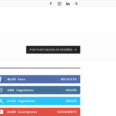
POR PUNTUACIÓN DE RESEÑAS
STEMOS CONECTADOS
48,470
Fans
ME GUSTA
4,802
Seguidores
SEGUIR
21,424
Seguidores
SEGUIR
20,000
Suscriptores
SUSCRIBIRTE