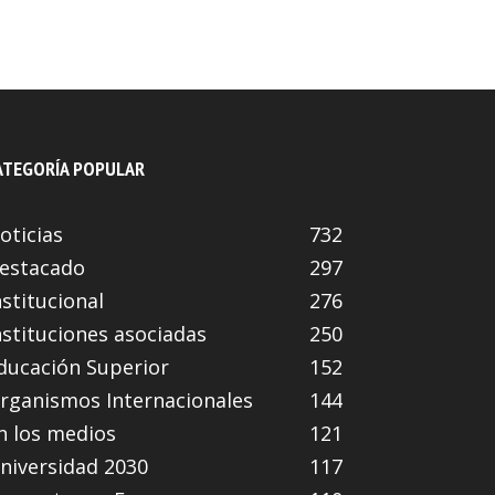
ATEGORÍA POPULAR
oticias
732
estacado
297
nstitucional
276
nstituciones asociadas
250
ducación Superior
152
rganismos Internacionales
144
n los medios
121
niversidad 2030
117