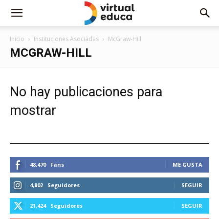
Inicio
Instituciones Asociadas
McGraw-Hill
MCGRAW-HILL
No hay publicaciones para
mostrar
ESTEMOS CONECTADOS
48,470
Fans
ME GUSTA
4,802
Seguidores
SEGUIR
21,424
Seguidores
SEGUIR