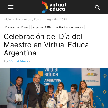
Inicio
Encuentros y Foros
Argentina 2018
Encuentros y Foros
Argentina 2018
Instituciones Asociadas
Celebración del Día del
Educacional
Noticias
Maestro en Virtual Educa
Argentina
Por
Virtual Educa
-
septiembre 11, 2018