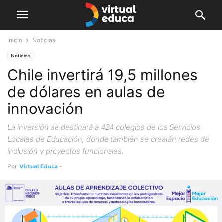
Inicio
Noticias
Noticias
Chile invertirá 19,5 millones
de dólares en aulas de
innovación
La inversión se destinará a 424 colegios de los Servicios
Locales de Educación, donde también se crearán redes de
inclusión y proyectos funcionales.
Por
Virtual Educa
-
abril 24, 2019