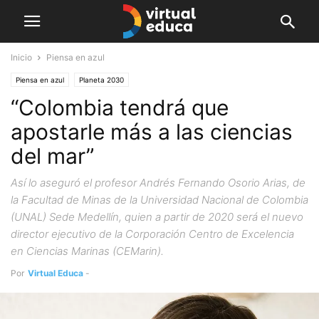
Inicio
Piensa en azul
Piensa en azul
Planeta 2030
“Colombia tendrá que
apostarle más a las ciencias
del mar”
Así lo aseguró el profesor Andrés Fernando Osorio Arias, de
la Facultad de Minas de la Universidad Nacional de Colombia
(UNAL) Sede Medellín, quien a partir de 2020 será el nuevo
director ejecutivo de la Corporación Centro de Excelencia
en Ciencias Marinas (CEMarin).
Por
Virtual Educa
-
enero 9, 2020