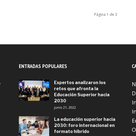
Página 1 de 3
ENTRADAS POPULARES
C
A
Expertos analizaron los
N
retos que afronta la
D
Educación Superior hacia
2030
I
junio 21, 2022
I
La educación superior hacia
E
2030: foro internacional en
O
formato híbrido