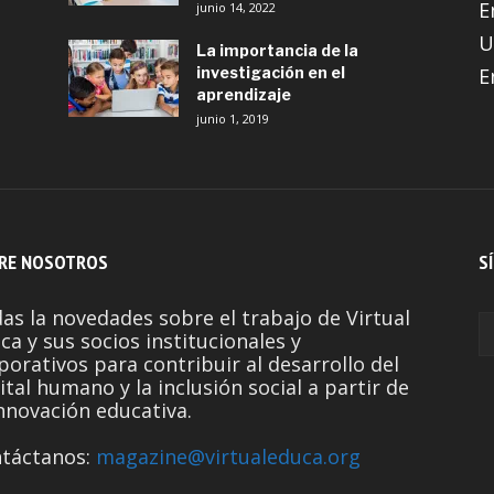
E
junio 14, 2022
U
La importancia de la
investigación en el
E
aprendizaje
junio 1, 2019
RE NOSOTROS
S
as la novedades sobre el trabajo de Virtual
ca y sus socios institucionales y
porativos para contribuir al desarrollo del
ital humano y la inclusión social a partir de
innovación educativa.
táctanos:
magazine@virtualeduca.org