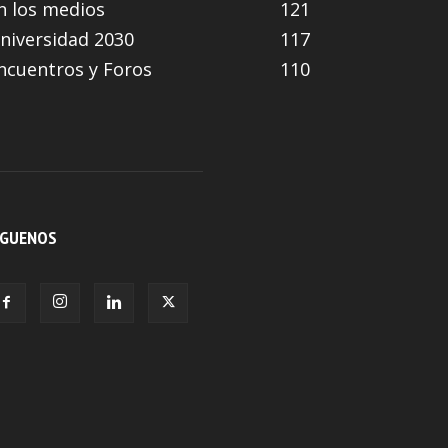
n los medios
121
niversidad 2030
117
ncuentros y Foros
110
ÍGUENOS