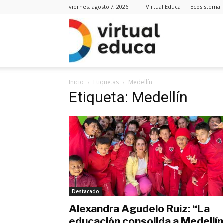
viernes, agosto 7, 2026
Virtual Educa
Ecosistema
Virt
Inicio
Etiquetas
Medellín
Edu
Etiqueta: Medellín
Noti
Destacado
Alexandra Agudelo Ruiz: “La
educación consolida a Medellín