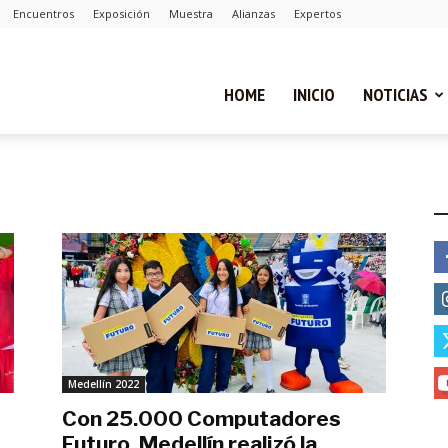
Encuentros
Exposición
Muestra
Alianzas
Expertos
ual
HOME
INICIO
NOTICIAS
ca
E
cias
Medellín 2022
Con 25.000 Computadores
Futuro, Medellín realizó la