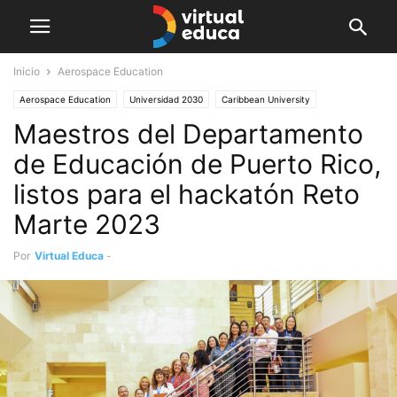
Inicio
Aerospace Education
Aerospace Education
Universidad 2030
Caribbean University
Maestros del Departamento
Destacado
Institucional
de Educación de Puerto Rico,
listos para el hackatón Reto
Marte 2023
Por
Virtual Educa
-
abril 17, 2023