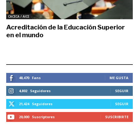
CACECA / AICE
Acreditación de la Educación Superior
en el mundo
mayo 17, 2016
ESTEMOS CONECTADOS
48,470
Fans
ME GUSTA
4,802
Seguidores
SEGUIR
21,424
Seguidores
SEGUIR
20,000
Suscriptores
SUSCRIBIRTE