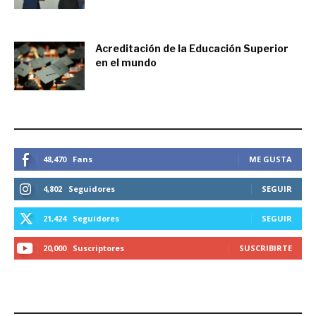
octubre 5, 2016
Acreditación de la Educación Superior
en el mundo
mayo 17, 2016
ESTEMOS CONECTADOS
48,470
Fans
ME GUSTA
4,802
Seguidores
SEGUIR
21,424
Seguidores
SEGUIR
20,000
Suscriptores
SUSCRIBIRTE
LO MÁS RECIENTE