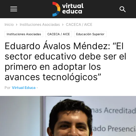
Inicio
Instituciones Asociadas
CACECA / AICE
Instituciones Asociadas
CACECA / AICE
Educación Superior
Eduardo Ávalos Méndez: “El
Universidad 2030
sector educativo debe ser el
primero en adoptar los
avances tecnológicos”
Por
Virtual Educa
-
abril 16, 2023