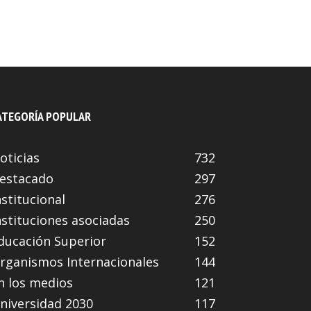
ATEGORÍA POPULAR
oticias
732
estacado
297
nstitucional
276
nstituciones asociadas
250
ducación Superior
152
rganismos Internacionales
144
n los medios
121
niversidad 2030
117