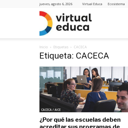
jueves, agosto 6, 2026
Virtual Educa
Ecosistema
Virt
Inicio
Etiquetas
CACECA
Edu
Etiqueta: CACECA
Noti
CACECA / AICE
¿Por qué las escuelas deben
acreditar sus programas de