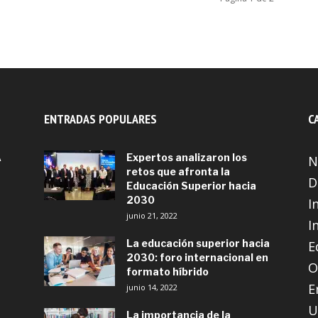
ENTRADAS POPULARES
C
A
Expertos analizaron los
N
retos que afronta la
D
Educación Superior hacia
2030
I
junio 21, 2022
I
La educación superior hacia
E
2030: foro internacional en
O
formato híbrido
E
junio 14, 2022
U
La importancia de la