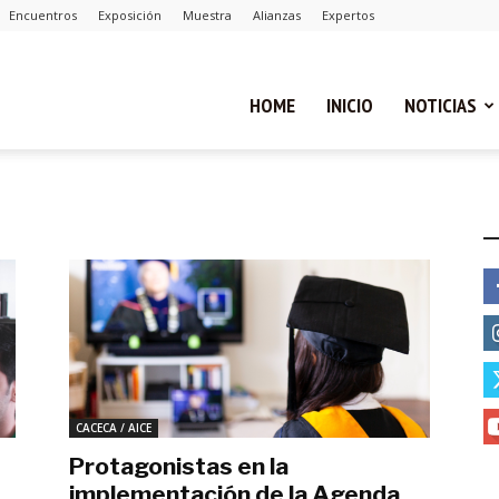
Encuentros
Exposición
Muestra
Alianzas
Expertos
ual
HOME
INICIO
NOTICIAS
ca
E
cias
CACECA / AICE
Protagonistas en la
implementación de la Agenda