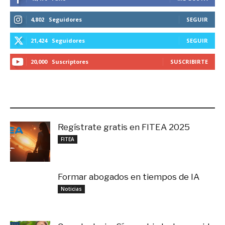
4,802
Seguidores
SEGUIR
21,424
Seguidores
SEGUIR
20,000
Suscriptores
SUSCRIBIRTE
LO MÁS RECIENTE
Regístrate gratis en FITEA 2025
noviembre 4, 2025
FITEA
Formar abogados en tiempos de IA
noviembre 3, 2025
Noticias