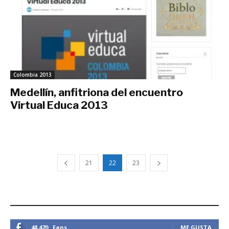
Colombia 2013
Medellín, anfitriona del encuentro
Virtual Educa 2013
junio 22, 2013
21
22
23
ESTEMOS CONECTADOS
48,470
Fans
ME GUSTA