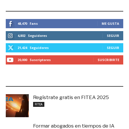
ESTEMOS CONECTADOS
48,470
Fans
ME GUSTA
4,802
Seguidores
SEGUIR
21,424
Seguidores
SEGUIR
20,000
Suscriptores
SUSCRIBIRTE
LO MÁS RECIENTE
Regístrate gratis en FITEA 2025
noviembre 4, 2025
FITEA
Formar abogados en tiempos de IA