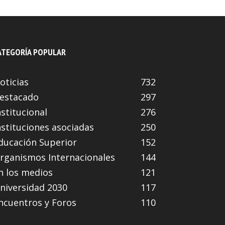
ATEGORÍA POPULAR
oticias
732
estacado
297
nstitucional
276
nstituciones asociadas
250
ducación Superior
152
rganismos Internacionales
144
n los medios
121
niversidad 2030
117
ncuentros y Foros
110