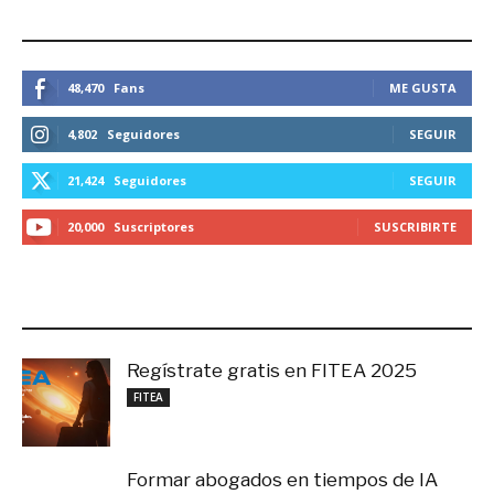
ESTEMOS CONECTADOS
48,470
Fans
ME GUSTA
4,802
Seguidores
SEGUIR
21,424
Seguidores
SEGUIR
20,000
Suscriptores
SUSCRIBIRTE
LO MÁS RECIENTE
Regístrate gratis en FITEA 2025
noviembre 4, 2025
FITEA
Formar abogados en tiempos de IA