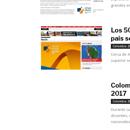
grandes en
Los 5
país s
Colombia 2
Cerca de 3
superior se
Colomb
2017
Colombia 2
Durante cu
docentes, 
nacionales 