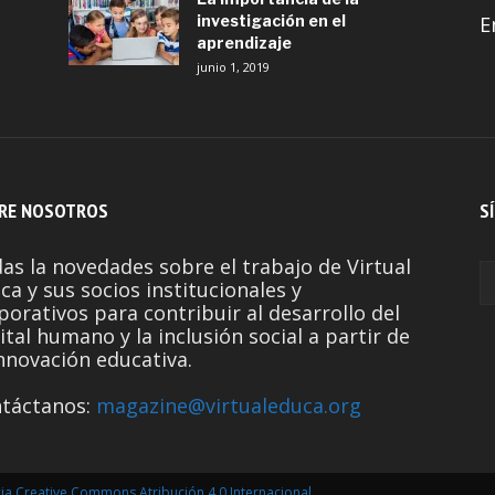
investigación en el
E
aprendizaje
junio 1, 2019
RE NOSOTROS
S
as la novedades sobre el trabajo de Virtual
ca y sus socios institucionales y
porativos para contribuir al desarrollo del
ital humano y la inclusión social a partir de
innovación educativa.
táctanos:
magazine@virtualeduca.org
cia Creative Commons Atribución 4.0 Internacional
.