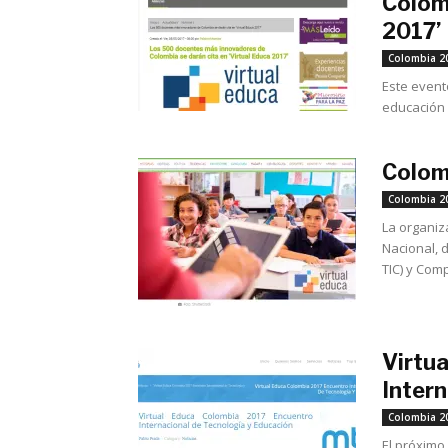
Colomb
2017’
Colombia 2
Este event
educación d
Colomb
Colombia 2
La organiz
Nacional, 
TIC) y Com
Virtu
Intern
Colombia 2
El próximo