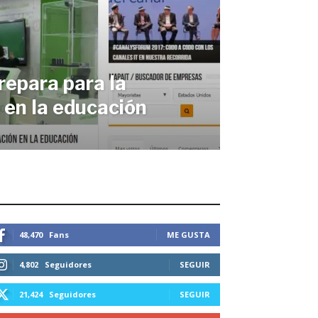
repara para la
 en la educación
STEMOS CONECTADOS
48,470
Fans
ME GUSTA
4,802
Seguidores
SEGUIR
21,424
Seguidores
SEGUIR