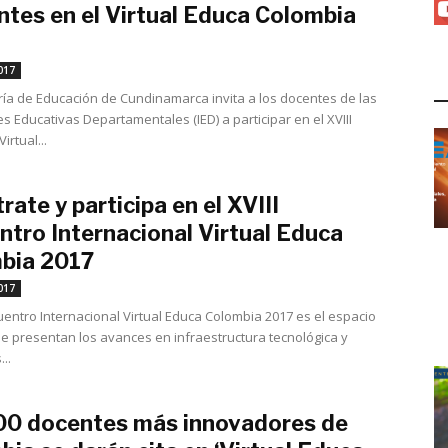
ntes en el Virtual Educa Colombia
mayo 26, 2017
017
L
ría de Educación de Cundinamarca invita a los docentes de las
es Educativas Departamentales (IED) a participar en el XVIII
irtual...
rate y participa en el XVIII
ntro Internacional Virtual Educa
bia 2017
mayo 8, 2017
017
cuentro Internacional Virtual Educa Colombia 2017 es el espacio
se presentan los avances en infraestructura tecnológica y
..
00 docentes más innovadores de