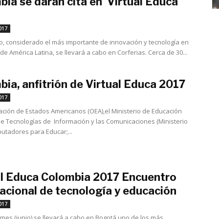
ia se darán cita en ‘Virtual Educa
mayo 5, 2017
017
o, considerado el más importante de innovación y tecnología en
e América Latina, se llevará a cabo en Corferias. Cerca de 30...
ia, anfitrión de Virtual Educa 2017
mayo 4, 2017
017
ación de Estados Americanos (OEA),el Ministerio de Educación
de Tecnologías de Información y las Comunicaciones (Ministerio
putadores para Educar;...
al Educa Colombia 2017 Encuentro
acional de tecnología y educación
mayo 3, 2017
017
 mes (junio) se llevará a cabo en Bogotá uno de los más