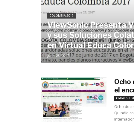
COLOMBIA 2017
ViewSonic Presenta 
y sus Soluciones Cola
en Virtual Educa Col
junio 28, 2017
Ocho 
el en
Colombia 2
Ocho docen
Quindío co
Internacion