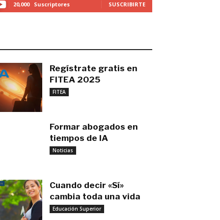
20,000
Suscriptores
SUSCRIBIRTE
O MÁS RECIENTE
Regístrate gratis en
FITEA 2025
noviembre 4, 2025
FITEA
Formar abogados en
tiempos de IA
noviembre 3, 2025
Noticias
Cuando decir «Sí»
cambia toda una vida
Educación Superior
septiembre 27, 2025