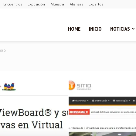
Encuentros
Exposición
Muestra
Alianzas
Expertos
ual
HOME
INICIO
NOTICIAS
na 5
ca
cias