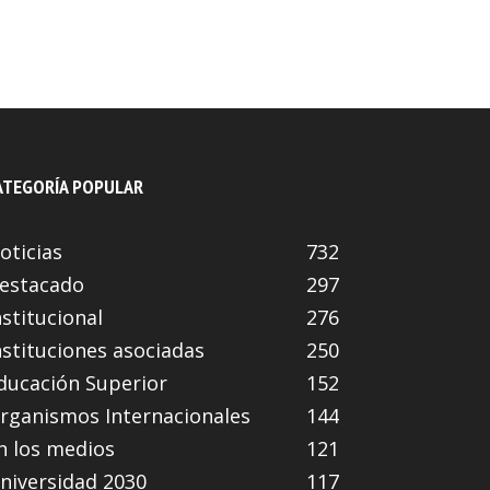
ATEGORÍA POPULAR
oticias
732
estacado
297
nstitucional
276
nstituciones asociadas
250
ducación Superior
152
rganismos Internacionales
144
n los medios
121
niversidad 2030
117