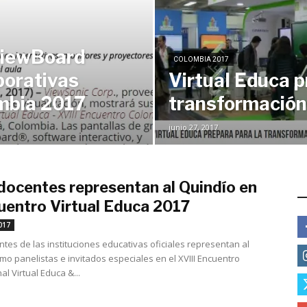
ViewBoard
COLOMBIA 2017
borativas
Virtual Educa p
ombia 2017
transformación
junio 27, 2017
docentes representan al Quindío en
E
cuentro Virtual Educa 2017
junio 1, 2017
017
tes de las instituciones educativas oficiales representan al
mo panelistas e invitados especiales en el XVIII Encuentro
al Virtual Educa &...