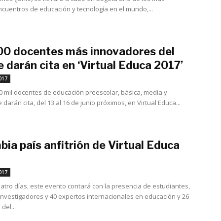
cuentros de educación y tecnología en el mundo,...
00 docentes más innovadores del
e darán cita en ‘Virtual Educa 2017’
mayo 3, 2017
017
0 mil docentes de educación preescolar, básica, media y
 darán cita, del 13 al 16 de junio próximos, en Virtual Educa...
ia país anfitrión de Virtual Educa
abril 28, 2017
017
atro días, este evento contará con la presencia de estudiantes,
investigadores y 40 expertos internacionales en educación y 26
del...