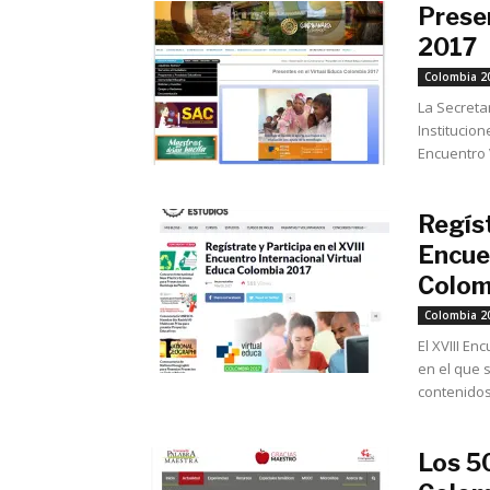
Prese
2017
Colombia 2
La Secreta
Institucion
Encuentro V
Regíst
Encue
Colom
Colombia 2
El XVIII En
en el que 
contenidos.
Los 5