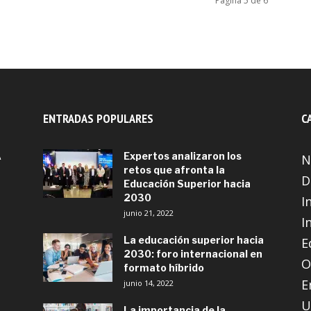
Página 5 de 6
ENTRADAS POPULARES
C
A
Expertos analizaron los
N
retos que afronta la
D
Educación Superior hacia
2030
I
junio 21, 2022
I
La educación superior hacia
E
2030: foro internacional en
O
formato híbrido
E
junio 14, 2022
U
La importancia de la