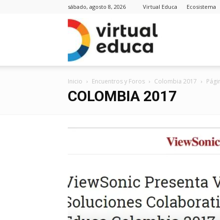
sábado, agosto 8, 2026
Virtual Educa
Ecosistema
Virt
Inicio
Encuentros y Foros
Colombia 2017
Pági
Edu
COLOMBIA 2017
Noti