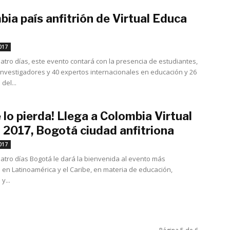
ia país anfitrión de Virtual Educa
abril 28, 2017
017
atro días, este evento contará con la presencia de estudiantes,
investigadores y 40 expertos internacionales en educación y 26
del...
 lo pierda! Llega a Colombia Virtual
 2017, Bogotá ciudad anfitriona
abril 28, 2017
017
atro días Bogotá le dará la bienvenida al evento más
 en Latinoamérica y el Caribe, en materia de educación,
y...