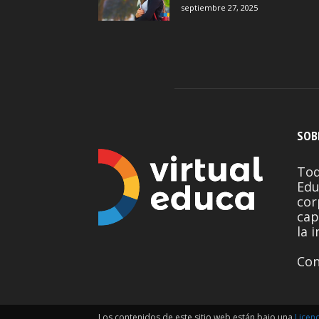
septiembre 27, 2025
SOB
Tod
Edu
cor
cap
la 
Con
Los contenidos de este sitio web están bajo una
Licen