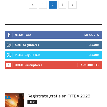
1
2
3
ESTEMOS CONECTADOS
48,470
Fans
ME GUSTA
4,802
Seguidores
SEGUIR
21,424
Seguidores
SEGUIR
20,000
Suscriptores
SUSCRIBIRTE
LO MÁS RECIENTE
Regístrate gratis en FITEA 2025
noviembre 4, 2025
FITEA