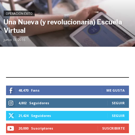
OPERACIÓN ÉXITO
Una Nueva (y revolucionaria) Escuela
Virtual
junio 18, 2016
ESTEMOS CONECTADOS
48,470
Fans
ME GUSTA
4,802
Seguidores
SEGUIR
21,424
Seguidores
SEGUIR
20,000
Suscriptores
SUSCRIBIRTE