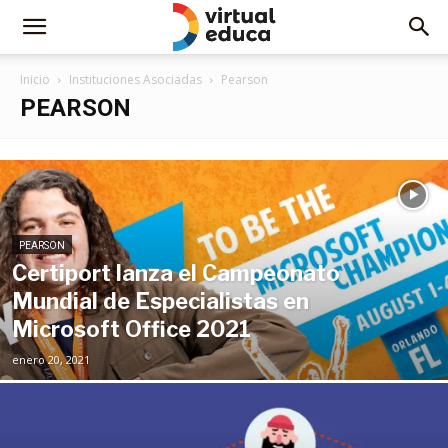
Inicio
Instituciones Asociadas
Pearson
PEARSON
PEARSON
Certiport lanza el Campeonato
Mundial de Especialistas en
Microsoft Office 2021
enero 20, 2021