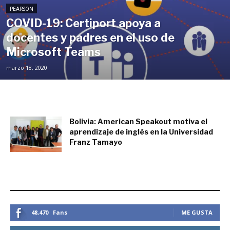
PEARSON
COVID-19: Certiport apoya a
docentes y padres en el uso de
Microsoft Teams
marzo 18, 2020
Bolivia: American Speakout motiva el
aprendizaje de inglés en la Universidad
Franz Tamayo
febrero 6, 2020
ESTEMOS CONECTADOS
48,470
Fans
ME GUSTA