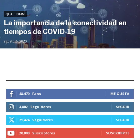
QUALCOMM
La importancia de la conectividad en
tiempos de COVID-19
agosto 6, 2020
ESTEMOS CONECTADOS
48,470
Fans
ME GUSTA
4,802
Seguidores
SEGUIR
21,424
Seguidores
SEGUIR
20,000
Suscriptores
SUSCRIBIRTE