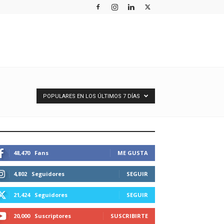
POPULARES EN LOS ÚLTIMOS 7 DÍAS
STEMOS CONECTADOS
48,470
Fans
ME GUSTA
4,802
Seguidores
SEGUIR
21,424
Seguidores
SEGUIR
20,000
Suscriptores
SUSCRIBIRTE