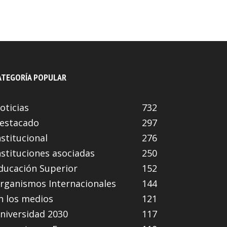
ATEGORÍA POPULAR
oticias
732
estacado
297
nstitucional
276
nstituciones asociadas
250
ducación Superior
152
rganismos Internacionales
144
n los medios
121
niversidad 2030
117