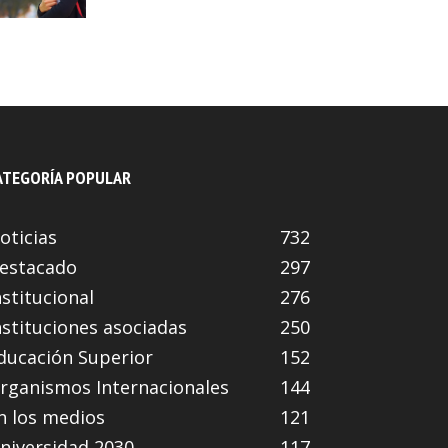
ATEGORÍA POPULAR
oticias
732
estacado
297
nstitucional
276
nstituciones asociadas
250
ducación Superior
152
rganismos Internacionales
144
n los medios
121
niversidad 2030
117