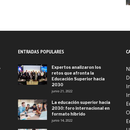
ENTRADAS POPULARES
C
A
Expertos analizaron los
N
retos que afronta la
D
Educación Superior hacia
2030
I
junio 21, 2022
I
La educación superior hacia
E
2030: foro internacional en
O
formato híbrido
E
junio 14, 2022
U