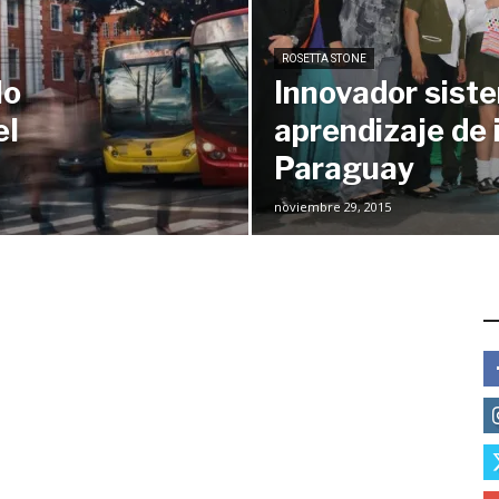
ROSETTA STONE
lo
Innovador sist
el
aprendizaje de 
Paraguay
noviembre 29, 2015
E