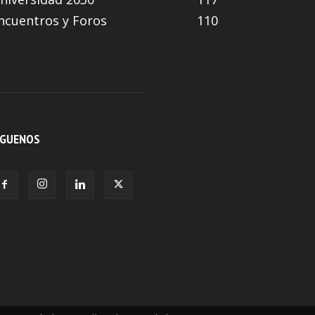
ncuentros y Foros
110
ÍGUENOS