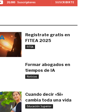
20,000
Suscriptores
SUSCRIBIRTE
O MÁS RECIENTE
Regístrate gratis en
FITEA 2025
noviembre 4, 2025
FITEA
Formar abogados en
tiempos de IA
noviembre 3, 2025
Noticias
Cuando decir «Sí»
cambia toda una vida
Educación Superior
septiembre 27, 2025