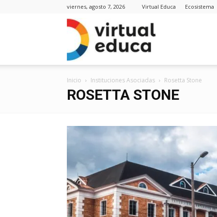
viernes, agosto 7, 2026
Virtual Educa
Ecosistema
Virt
Inicio
Instituciones Asociadas
Rosetta Stone
Edu
ROSETTA STONE
Noti