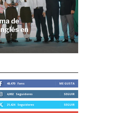
ema de
inglés en
STEMOS CONECTADOS
48,470
Fans
ME GUSTA
4,802
Seguidores
SEGUIR
21,424
Seguidores
SEGUIR