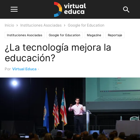
Inicio
Instituciones Asociadas
Google for Education
Instituciones Asociadas
Google for Education
Magazine
Reportaje
¿La tecnología mejora la
educación?
Por
Virtual Educa
-
agosto 15, 2016