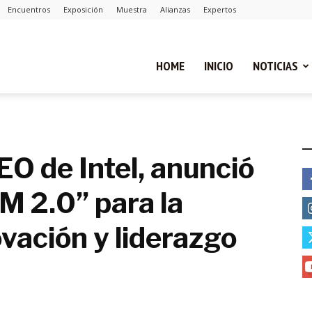
Encuentros
Exposición
Muestra
Alianzas
Expertos
ual
HOME
INICIO
NOTICIAS
ca
E
EO de Intel, anunció
DM 2.0” para la
cias
ovación y liderazgo