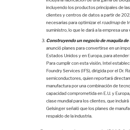
incluya la fabricación de una gama de blo
incluyendo los productos principales de l
clientes y centros de datos a partir de 202
necesarias para optimizar el
roadmap
de In
suministro, lo que le dará a la empresa una
Construyendo un negocio de maquila de c
anunció planes para convertirse en un im
Estados Unidos y en Europa, para atender 
Para cumplir con esta visión, Intel establ
Foundry Services (IFS), dirigida por el Dr. R
semiconductores, quien reportará directame
manufactura por una combinación de tecn
capacidad comprometida en E.U. y Europa, 
clase mundial para los clientes, que inclu
Gelsinger señaló que los planes de manufac
respaldo de la industria.