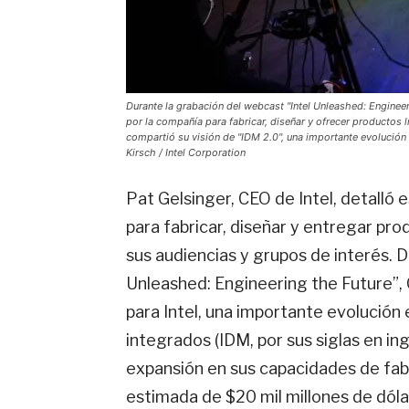
Durante la grabación del webcast "Intel Unleashed: Engineeri
por la compañía para fabricar, diseñar y ofrecer productos l
compartió su visión de "IDM 2.0", una importante evolución 
Kirsch / Intel Corporation
Pat Gelsinger, CEO de Intel, detalló 
para fabricar, diseñar y entregar prod
sus audiencias y grupos de interés. D
Unleashed: Engineering the Future”, 
para Intel, una importante evolución 
integrados (IDM, por sus siglas en in
expansión en sus capacidades de fab
estimada de $20 mil millones de dóla