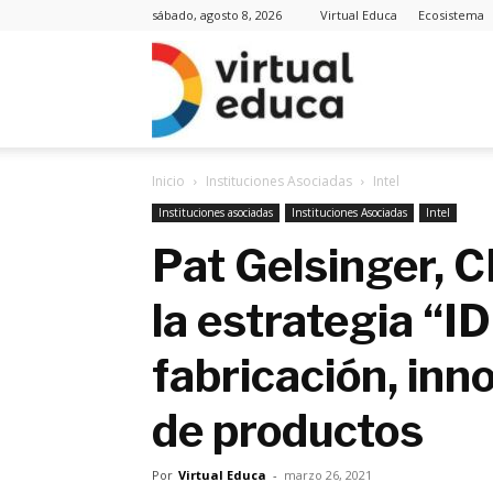
sábado, agosto 8, 2026
Virtual Educa
Ecosistema
Virt
Inicio
Instituciones Asociadas
Intel
Edu
Instituciones asociadas
Instituciones Asociadas
Intel
Pat Gelsinger, C
la estrategia “I
Noti
fabricación, inn
de productos
Por
Virtual Educa
-
marzo 26, 2021