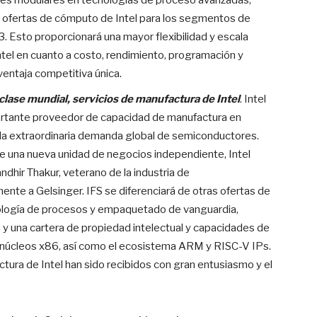
ques modulares en tecnologías de proceso avanzadas,
as ofertas de cómputo de Intel para los segmentos de
3. Esto proporcionará una mayor flexibilidad y escala
tel en cuanto a costo, rendimiento, programación y
 ventaja competitiva única.
lase mundial, servicios de manufactura de Intel
. Intel
portante proveedor de capacidad de manufactura en
la extraordinaria demanda global de semiconductores.
ece una nueva unidad de negocios independiente, Intel
andhir Thakur, veterano de la industria de
nte a Gelsinger. IFS se diferenciará de otras ofertas de
ología de procesos y empaquetado de vanguardia,
y una cartera de propiedad intelectual y capacidades de
irá núcleos x86, así como el ecosistema ARM y RISC-V IPs.
tura de Intel han sido recibidos con gran entusiasmo y el