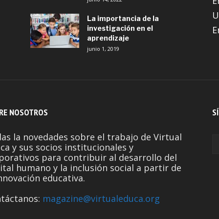
E
U
La importancia de la
investigación en el
E
aprendizaje
junio 1, 2019
RE NOSOTROS
S
as la novedades sobre el trabajo de Virtual
ca y sus socios institucionales y
porativos para contribuir al desarrollo del
ital humano y la inclusión social a partir de
innovación educativa.
táctanos:
magazine@virtualeduca.org