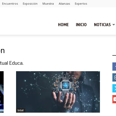
Encuentros
Exposición
Muestra
Alianzas
Expertos
ual
HOME
INICIO
NOTICIAS
ca
on
E
rtual Educa.
cias
Intel