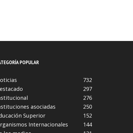
ATEGORÍA POPULAR
oticias
732
estacado
297
nstitucional
276
nstituciones asociadas
250
ducación Superior
152
rganismos Internacionales
144