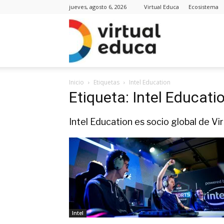
jueves, agosto 6, 2026
Virtual Educa
Ecosistema
Virt
Inicio
Etiquetas
Intel Education
Edu
Etiqueta: Intel Educati
Intel Education es socio global de Vi
Noti
Intel