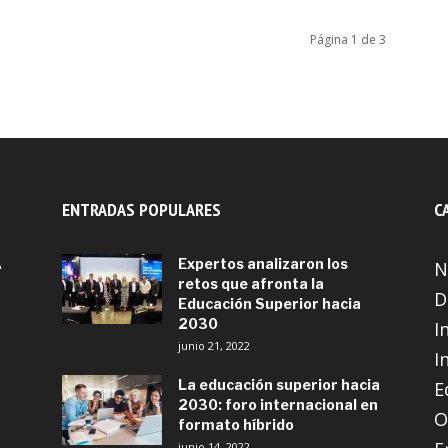
Página 1 de 3
ENTRADAS POPULARES
C
A
Expertos analizaron los
N
retos que afronta la
D
Educación Superior hacia
2030
I
junio 21, 2022
I
La educación superior hacia
E
2030: foro internacional en
O
formato híbrido
junio 14, 2022