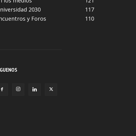
n los medios
121
niversidad 2030
117
ncuentros y Foros
110
ÍGUENOS