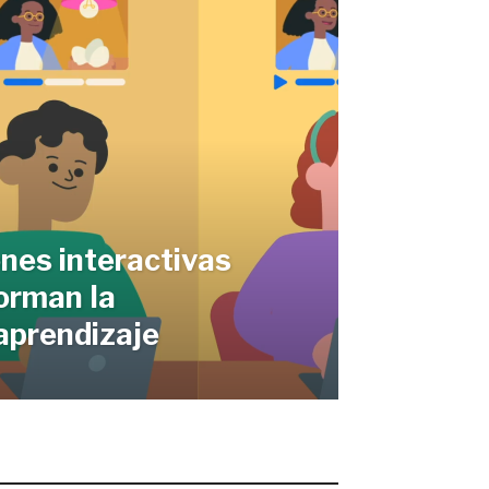
nes interactivas
orman la
aprendizaje
STEMOS CONECTADOS