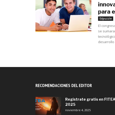
innov
para e
Edpuzzle
El congres
se sumaran
tecnológic
desarrollo
RECOMENDACIONES DEL EDITOR
Regístrate gratis en FITE
2025
noviembre 4, 2025