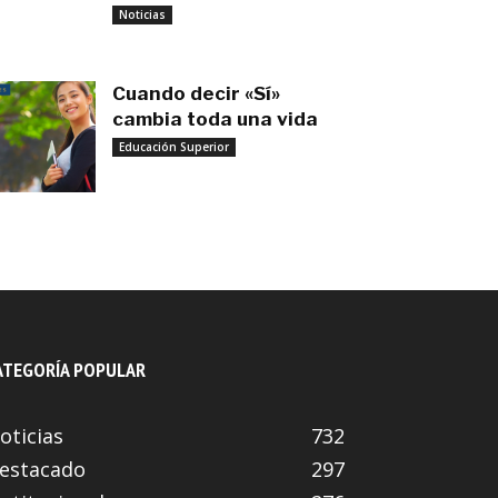
noviembre 3, 2025
Noticias
Cuando decir «Sí»
cambia toda una vida
Educación Superior
septiembre 27, 2025
ATEGORÍA POPULAR
oticias
732
estacado
297