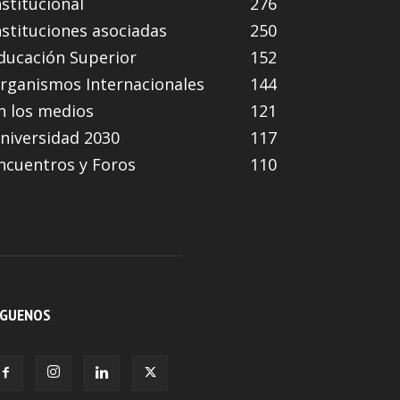
nstitucional
276
nstituciones asociadas
250
ducación Superior
152
rganismos Internacionales
144
n los medios
121
niversidad 2030
117
ncuentros y Foros
110
ÍGUENOS