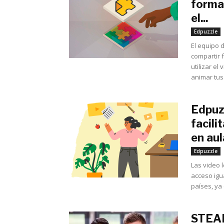
formas
el...
Edpuzzle
El equipo 
compartir 
utilizar el
animar tus
Edpuz
facili
en aul
Edpuzzle
Las video l
acceso igu
países, ya
STEAM