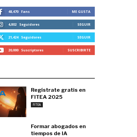
48,470
Fans
ME GUSTA
4,802
Seguidores
SEGUIR
21,424
Seguidores
SEGUIR
20,000
Suscriptores
SUSCRIBIRTE
O MÁS RECIENTE
Regístrate gratis en
FITEA 2025
noviembre 4, 2025
FITEA
Formar abogados en
tiempos de IA