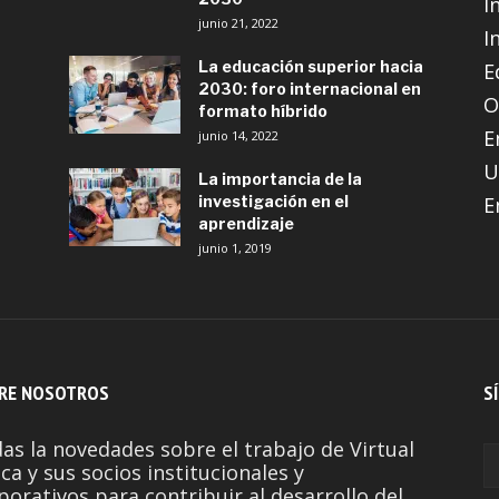
I
junio 21, 2022
I
La educación superior hacia
E
2030: foro internacional en
O
formato híbrido
E
junio 14, 2022
U
La importancia de la
investigación en el
E
aprendizaje
junio 1, 2019
RE NOSOTROS
S
as la novedades sobre el trabajo de Virtual
ca y sus socios institucionales y
porativos para contribuir al desarrollo del