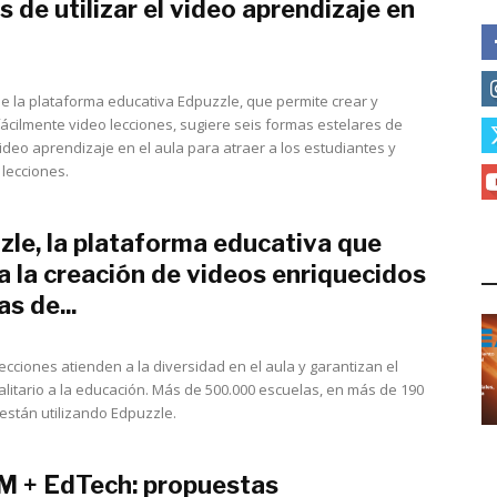
 de utilizar el video aprendizaje en
septiembre 24, 2022
de la plataforma educativa Edpuzzle, que permite crear y
fácilmente video lecciones, sugiere seis formas estelares de
 video aprendizaje en el aula para atraer a los estudiantes y
 lecciones.
zle, la plataforma educativa que
L
ta la creación de videos enriquecidos
as de...
julio 23, 2022
ecciones atienden a la diversidad en el aula y garantizan el
alitario a la educación. Más de 500.000 escuelas, en más de 190
 están utilizando Edpuzzle.
 + EdTech: propuestas