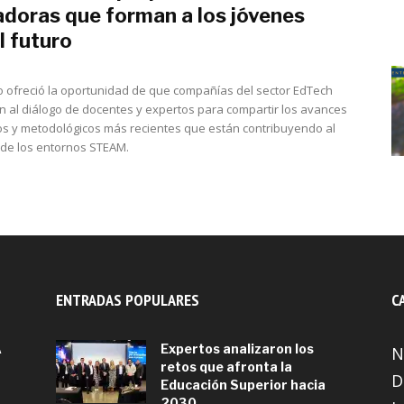
adoras que forman a los jóvenes
l futuro
junio 2, 2022
o ofreció la oportunidad de que compañías del sector EdTech
 al diálogo de docentes y expertos para compartir los avances
os y metodológicos más recientes que están contribuyendo al
 de los entornos STEAM.
ENTRADAS POPULARES
C
A
Expertos analizaron los
N
retos que afronta la
D
Educación Superior hacia
2030