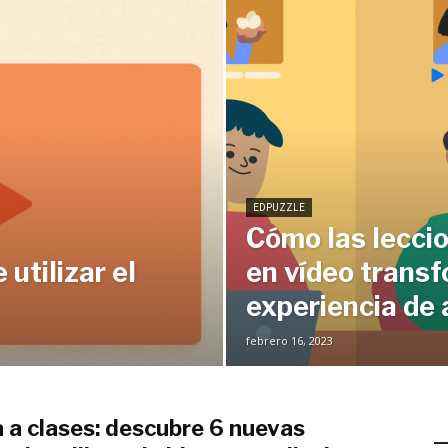
EDPUZZLE
Cómo las leccio
utilizar el
en vídeo transf
experiencia de 
febrero 16, 2023
 a clases: descubre 6 nuevas
E