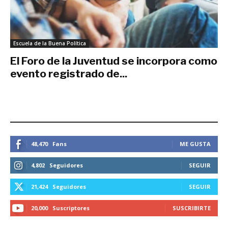
Escuela de la Buena Política
El Foro de la Juventud se incorpora como
evento registrado de...
noviembre 19, 2021
ESTEMOS CONECTADOS
48,470
Fans
ME GUSTA
4,802
Seguidores
SEGUIR
21,424
Seguidores
SEGUIR
20,000
Suscriptores
SUSCRIBIRTE