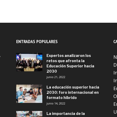
ENTRADAS POPULARES
C
A
Expertos analizaron los
N
retos que afronta la
D
Educación Superior hacia
2030
I
junio 21, 2022
I
La educación superior hacia
E
2030: foro internacional en
O
formato híbrido
E
junio 14, 2022
U
La importancia de la