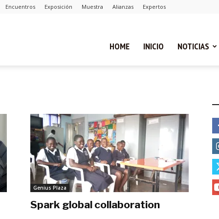
Encuentros
Exposición
Muestra
Alianzas
Expertos
ual
HOME
INICIO
NOTICIAS
ca
E
cias
Genius Plaza
Spark global collaboration
diciembre 19, 2018