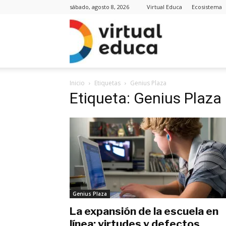
sábado, agosto 8, 2026
Virtual Educa
Ecosistema
Virt
Inicio
Etiquetas
Genius Plaza
Edu
Etiqueta: Genius Plaza
Noti
Genius Plaza
La expansión de la escuela en
línea: virtudes y defectos