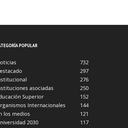
ATEGORÍA POPULAR
oticias
732
estacado
297
nstitucional
276
nstituciones asociadas
250
ducación Superior
152
rganismos Internacionales
144
n los medios
121
niversidad 2030
117