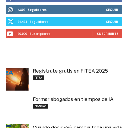
4,802
Seguidores
SEGUIR
21,424
Seguidores
SEGUIR
20,000
Suscriptores
SUSCRIBIRTE
LO MÁS RECIENTE
Regístrate gratis en FITEA 2025
noviembre 4, 2025
FITEA
Formar abogados en tiempos de IA
noviembre 3, 2025
Noticias
Cuando decir «Sí» cambia toda una vida