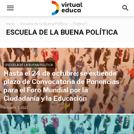
Inicio
Escuela de la Buena Política
Página 5
ESCUELA DE LA BUENA POLÍTICA
ESCUELA DE LA BUENA POLÍTICA
Hasta el 24 de octubre: se extiende
plazo de Convocatoria de Ponencias
para el Foro Mundial por la
Ciudadanía y la Educación
octubre 7, 2022