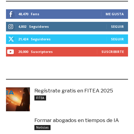
48,470
Fans
ME GUSTA
4,802
Seguidores
SEGUIR
21,424
Seguidores
SEGUIR
20,000
Suscriptores
SUSCRIBIRTE
LO MÁS RECIENTE
Regístrate gratis en FITEA 2025
noviembre 4, 2025
FITEA
Formar abogados en tiempos de IA
noviembre 3, 2025
Noticias