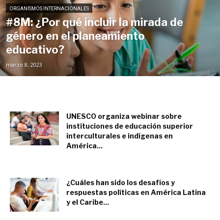
ORGANISMOS INTERNACIONALES
#8M: ¿Por qué incluir la mirada de
género en el planeamiento
educativo?
marzo 8, 2023
UNESCO organiza webinar sobre
instituciones de educación superior
interculturales e indígenas en
América...
febrero 23, 2023
¿Cuáles han sido los desafíos y
respuestas políticas en América Latina
y el Caribe...
enero 27, 2023