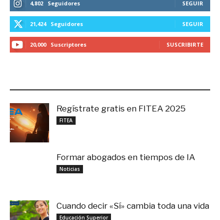
4,802
Seguidores
SEGUIR
21,424
Seguidores
SEGUIR
20,000
Suscriptores
SUSCRIBIRTE
LO MÁS RECIENTE
Regístrate gratis en FITEA 2025
noviembre 4, 2025
FITEA
Formar abogados en tiempos de IA
noviembre 3, 2025
Noticias
Cuando decir «Sí» cambia toda una vida
septiembre 27, 2025
Educación Superior