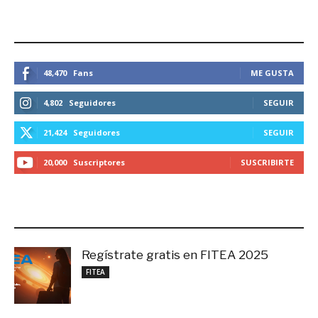
ESTEMOS CONECTADOS
48,470
Fans
ME GUSTA
4,802
Seguidores
SEGUIR
21,424
Seguidores
SEGUIR
20,000
Suscriptores
SUSCRIBIRTE
LO MÁS RECIENTE
Regístrate gratis en FITEA 2025
noviembre 4, 2025
FITEA