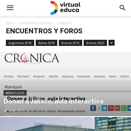
Inicio
Encuentros y Foros
Página 3
ENCUENTROS Y FOROS
Argentina 2018
Bahia 2018
Bolivia 2019
Bolivia 2020
MÉXICO 2015
Donan a Jalisco, aula interactiva
junio 23, 2015