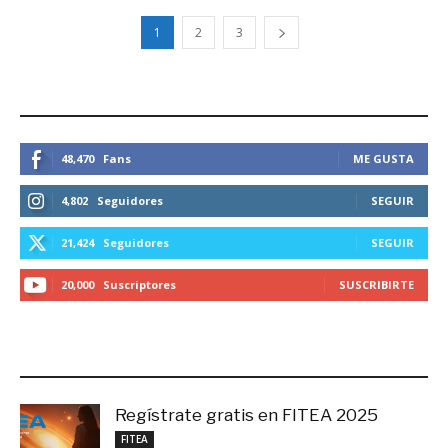
1
2
3
ESTEMOS CONECTADOS
48,470
Fans
ME GUSTA
4,802
Seguidores
SEGUIR
21,424
Seguidores
SEGUIR
20,000
Suscriptores
SUSCRIBIRTE
LO MÁS RECIENTE
Regístrate gratis en FITEA 2025
noviembre 4, 2025
FITEA