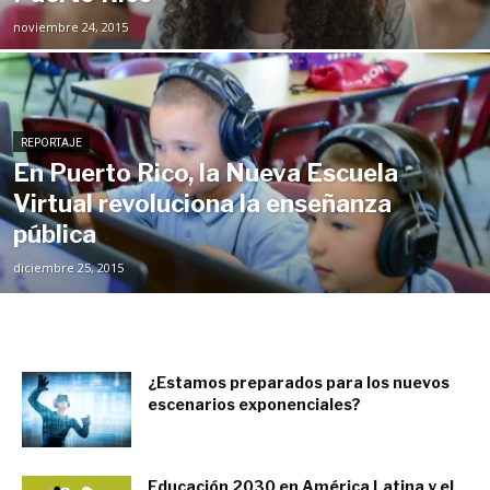
noviembre 24, 2015
REPORTAJE
En Puerto Rico, la Nueva Escuela
Virtual revoluciona la enseñanza
pública
diciembre 25, 2015
​¿Estamos preparados para los nuevos
escenarios exponenciales?
diciembre 6, 2017
Educación 2030 en América Latina y el