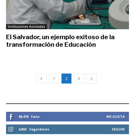
Instituciones Asociadas
El Salvador, un ejemplo exitoso de la
transformación de Educación
mayo 30, 2017
1
2
3
ESTEMOS CONECTADOS
48,470
Fans
ME GUSTA
4,802
Seguidores
SEGUIR