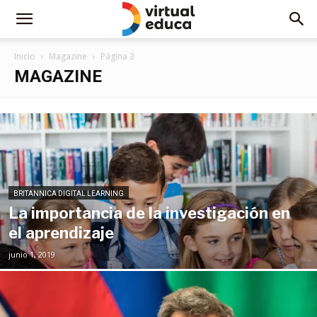
Inicio
Magazine
Página 3
MAGAZINE
BRITANNICA DIGITAL LEARNING
La importancia de la investigación en
el aprendizaje
junio 1, 2019