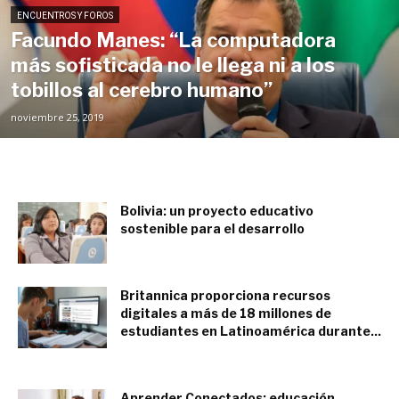
ENCUENTROS Y FOROS
Facundo Manes: “La computadora
más sofisticada no le llega ni a los
tobillos al cerebro humano”
noviembre 25, 2019
Bolivia: un proyecto educativo
sostenible para el desarrollo
diciembre 12, 2015
Britannica proporciona recursos
digitales a más de 18 millones de
estudiantes en Latinoamérica durante...
septiembre 23, 2020
Aprender Conectados: educación