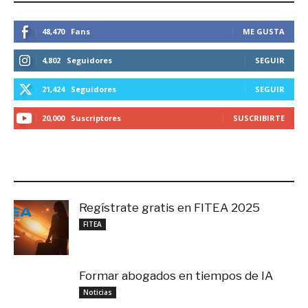
48,470
Fans
ME GUSTA
4,802
Seguidores
SEGUIR
21,424
Seguidores
SEGUIR
20,000
Suscriptores
SUSCRIBIRTE
LO MÁS RECIENTE
Regístrate gratis en FITEA 2025
noviembre 4, 2025
FITEA
Formar abogados en tiempos de IA
noviembre 3, 2025
Noticias