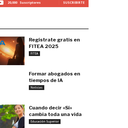
20,000
Suscriptores
SUSCRIBIRTE
O MÁS RECIENTE
Regístrate gratis en
FITEA 2025
noviembre 4, 2025
FITEA
Formar abogados en
tiempos de IA
noviembre 3, 2025
Noticias
Cuando decir «Sí»
cambia toda una vida
Educación Superior
septiembre 27, 2025