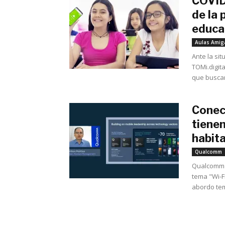
COVID
de la 
educac
Aulas Amig
Ante la si
TOMi.digita
que buscan
Conect
tienen
habita
Qualcomm
Qualcomm 
tema "Wi-F
abordo tem