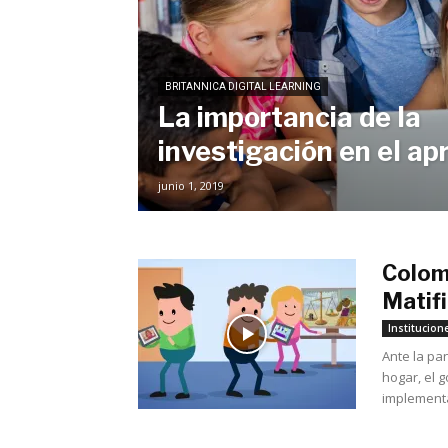
BRITANNICA DIGITAL LEARNING
La importancia de la
investigación en el ap
junio 1, 2019
Colomb
Matifi
Institucion
Ante la pa
hogar, el 
implementac