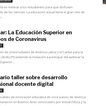
diciembre 6, 2017
Education
stá en motivar a los estudiantes para que disfruten
o de las ciencias. La educación actual tiene el gran reto de
...
ar: La Educación Superior en
os de Coronavirus
mayo 19, 2020
CE
ión de Universidades de América Latina y el Caribe para la
 (AUALCPI) extiende la invitación a participar del webinar la
Superior...
rio taller sobre desarrollo
ional docente digital
agosto 30, 2017
VE
sables de innovación educativa de once países de América
reunieron en Buenos Aires convocados por Virtual Educa y la