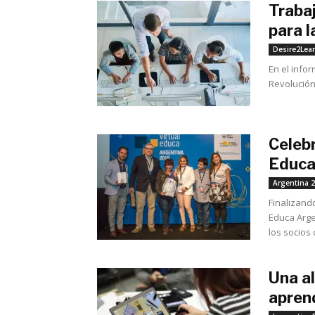
Traba
para l
Desire2Lea
En el infor
Revolución 
Celebr
Educa
Argentina 
Finalizand
Educa Arge
los socios 
Una al
aprend