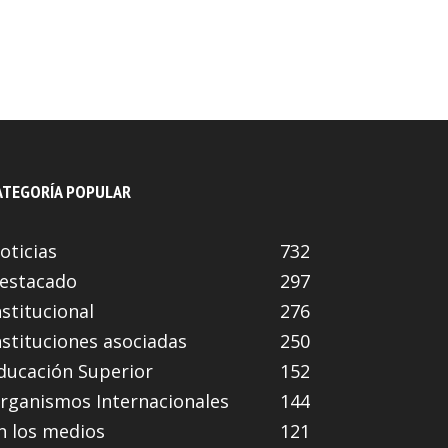
ATEGORÍA POPULAR
oticias
732
estacado
297
nstitucional
276
nstituciones asociadas
250
ducación Superior
152
rganismos Internacionales
144
n los medios
121