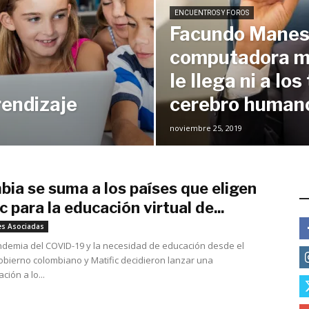
ENCUENTROS Y FOROS
Facundo Manes:
computadora má
le llega ni a los 
rendizaje
cerebro human
noviembre 25, 2019
ia se suma a los países que eligen
E
c para la educación virtual de...
junio 4, 2020
es Asociadas
ndemia del COVID-19 y la necesidad de educación desde el
gobierno colombiano y Matific decidieron lanzar una
ión a lo...