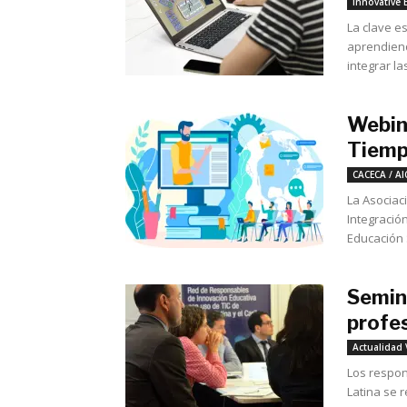
Innovative 
La clave e
aprendiend
integrar las
Webin
Tiemp
CACECA / AI
La Asociac
Integración
Educación 
Semina
profes
Actualidad 
Los respon
Latina se 