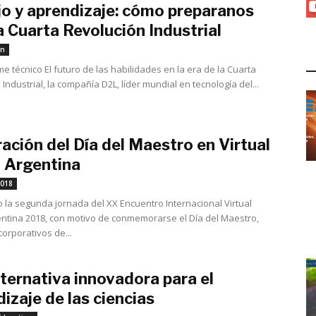
jo y aprendizaje: cómo preparanos
a Cuarta Revolución Industrial
marzo 1, 2019
rn
L
me técnico El futuro de las habilidades en la era de la Cuarta
Industrial, la compañía D2L, líder mundial en tecnología del...
ación del Día del Maestro en Virtual
 Argentina
septiembre 11, 2018
2018
o la segunda jornada del XX Encuentro Internacional Virtual
ntina 2018, con motivo de conmemorarse el Día del Maestro,
corporativos de...
ternativa innovadora para el
izaje de las ciencias