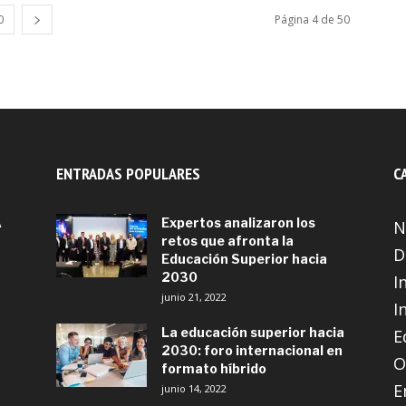
0
Página 4 de 50
ENTRADAS POPULARES
C
A
Expertos analizaron los
N
retos que afronta la
D
Educación Superior hacia
2030
I
junio 21, 2022
I
La educación superior hacia
E
2030: foro internacional en
O
formato híbrido
E
junio 14, 2022