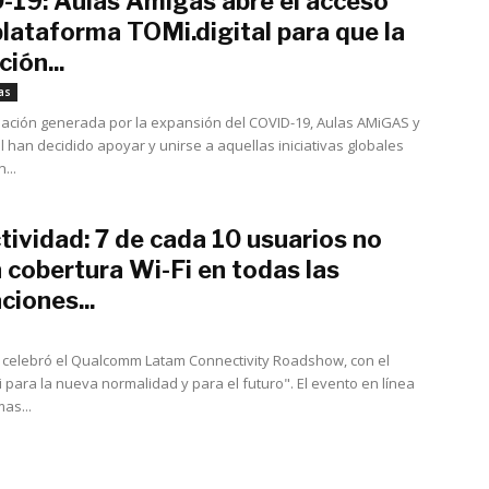
-19: Aulas Amigas abre el acceso
plataforma TOMi.digital para que la
ión...
marzo 18, 2020
as
tuación generada por la expansión del COVID-19, Aulas AMiGAS y
l han decidido apoyar y unirse a aquellas iniciativas globales
...
ividad: 7 de cada 10 usuarios no
 cobertura Wi-Fi en todas las
ciones...
septiembre 3, 2020
celebró el Qualcomm Latam Connectivity Roadshow, con el
i para la nueva normalidad y para el futuro". El evento en línea
as...