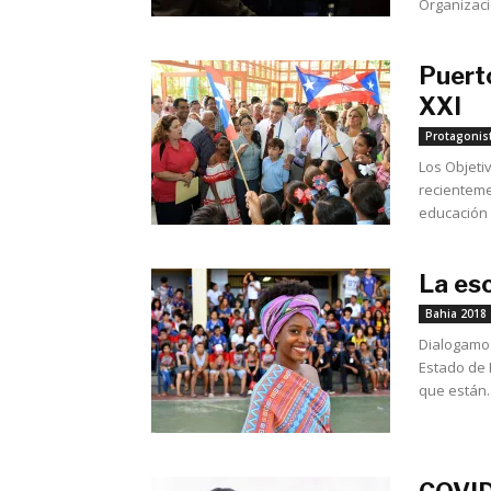
Organizaci
Puerto
XXI
Protagonis
Los Objeti
recienteme
educación i
La esc
Bahia 2018
Dialogamos
Estado de B
que están..