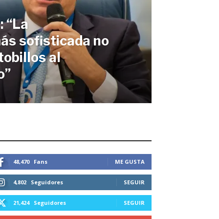
 “La
s sofisticada no
tobillos al
o”
STEMOS CONECTADOS
48,470
Fans
ME GUSTA
4,802
Seguidores
SEGUIR
21,424
Seguidores
SEGUIR