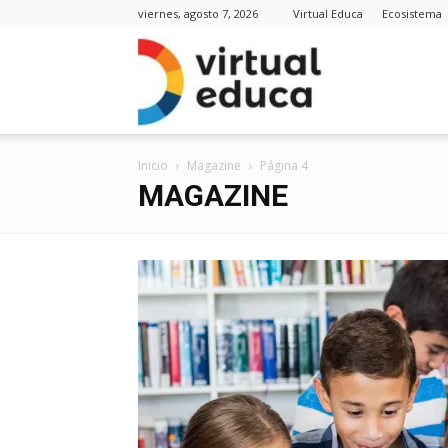
viernes, agosto 7, 2026
Virtual Educa
Ecosistema
Virt
Inicio
Magazine
Página 4
Edu
MAGAZINE
Noti