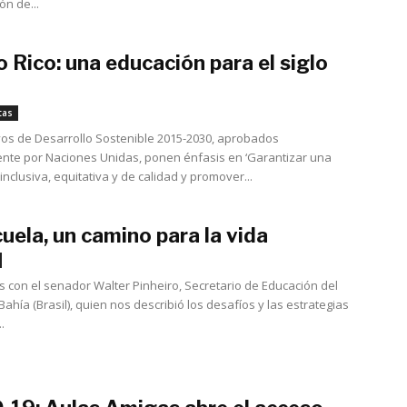
ón de...
 Rico: una educación para el siglo
diciembre 20, 2015
tas
vos de Desarrollo Sostenible 2015-2030, aprobados
nte por Naciones Unidas, ponen énfasis en ‘Garantizar una
nclusiva, equitativa y de calidad y promover...
uela, un camino para la vida
diciembre 6, 2017
 con el senador Walter Pinheiro, Secretario de Educación del
ahía (Brasil), quien nos describió los desafíos y las estrategias
.