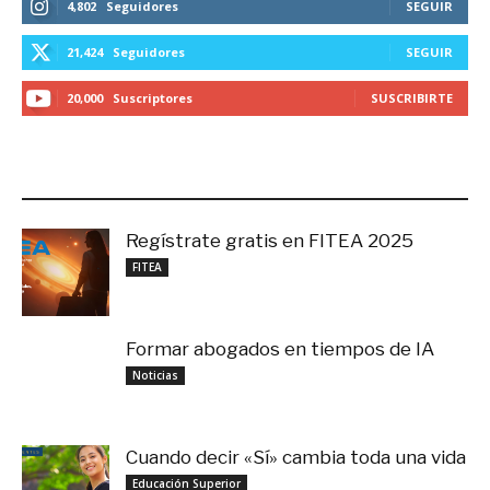
4,802
Seguidores
SEGUIR
21,424
Seguidores
SEGUIR
20,000
Suscriptores
SUSCRIBIRTE
LO MÁS RECIENTE
Regístrate gratis en FITEA 2025
noviembre 4, 2025
FITEA
Formar abogados en tiempos de IA
noviembre 3, 2025
Noticias
Cuando decir «Sí» cambia toda una vida
septiembre 27, 2025
Educación Superior