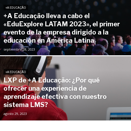
+A EDUCAÇÃO
+A Educação lleva a cabo el
«EduExplore LATAM 2023», el primer
evento de la empresa dirigido a la
educación en América Latina
septiembre 28, 2023
+A EDUCAÇÃO
LXP de +A Educação: ¿Por qué
ofrecer una experiencia de
aprendizaje efectiva con nuestro
sistema LMS?
agosto 29, 2023