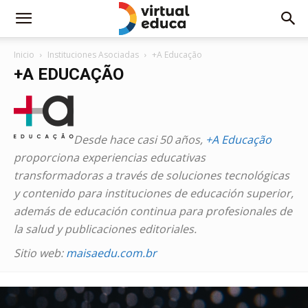
Inicio
Instituciones Asociadas
+A Educação
+A EDUCAÇÃO
Desde hace casi 50 años,
+A Educação
proporciona experiencias educativas
transformadoras a través de soluciones tecnológicas
y contenido para instituciones de educación superior,
además de educación continua para profesionales de
la salud y publicaciones editoriales.
Sitio web:
maisaedu.com.br